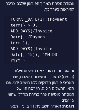
עמודת נוסחת תאריך הפירעון שלכם צריכה 
להיראות בערך כך:
FORMAT_DATE(IF({Payment 
terms} > 0, 
ADD_DAYS({Invoice 
Date}, {Payment 
terms}), 
ADD_DAYS({Invoice 
Date}, 15)), "MM-DD-
זה אוטומטית מוסיף את תנאי התשלום 
(בימים) לתאריך החשבונית שלכם, יוצר 
תאריכי פירעון מדויקים ללא חישוב ידני. אם 
תנאי התשלום ריקים, הגרסה הזו של 
הנוסחה מוסיפה ערך ברירת מחדל, שהוא 
15 ימים.
דוגמה
: תאריך חשבונית 11 ביוני + תנאי 