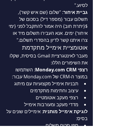
לסיוע."
גביית איחור
: "שלום {שם איש קשר}, 
תשלום עבור {מספר דיל} בסכום של 
${יתרת חוב} היה אמור להתקבל לפני {ימי 
איחור} ימים. אנא העבירו תשלום מיד או 
צרו איתנו קשר לדיון בהסדרי תשלום."
אוטומציית אימייל מתקדמת
מעבר לאינטגרציית Gmail בסיסית, שקלו 
את השיפורים הללו:
רצפי 
 CRM
Monday.com
: השתמשו 
במוצר ה-CRM של 
Monday.com
 עבור:
תבניות אימייל מקצועיות עם מיתוג
עיצוב וחתימות מתקדמים
רצפי מעקב אוטומטיים
מדדי מעקב ומעורבות אימייל
לוגיקת אימייל מותנית
: אימיילים שונים על 
בסיס:
ספי סכום תשלום