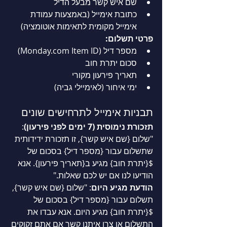
שם איש קשר מבעל הדיל
כתובת אימייל (באמצעות עמודת 
אימייל מקומית לתאימות אוטומציה)
פרטי תשלום:
מספר דיל (
 Item ID)
Monday.com
סכום יתרת חוב
תאריך פירעון מקורי
ימי איחור (לאימיילי גביה)
תבניות אימייל לתרחישים שונים
תזכורת נימוסית (7 ימים לפני פירעון)
: 
"שלום {שם איש קשר}, זו תזכורת ידידותית 
שתשלום עבור {מספר דיל} בסכום של 
${יתרת חוב} מגיע ב{תאריך פירעון}. אנא 
הודיעו לנו אם יש לכם שאלות."
הודעת מגיע היום
: "שלום {שם איש קשר}, 
תשלום עבור {מספר דיל} בסכום של 
${יתרת חוב} מגיע היום. אנא עבדו את 
התשלום או צרו איתנו קשר אם אתם זקוקים 