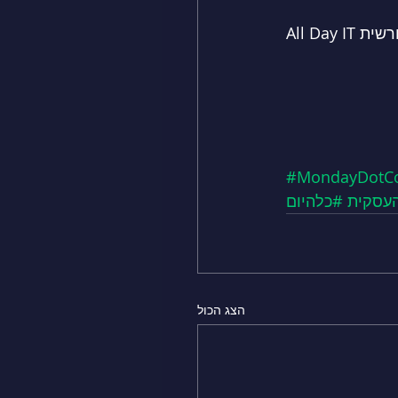
#MondayDot
העסקית
הצג הכול