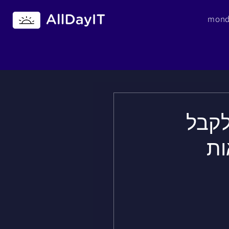
לקבל
ות