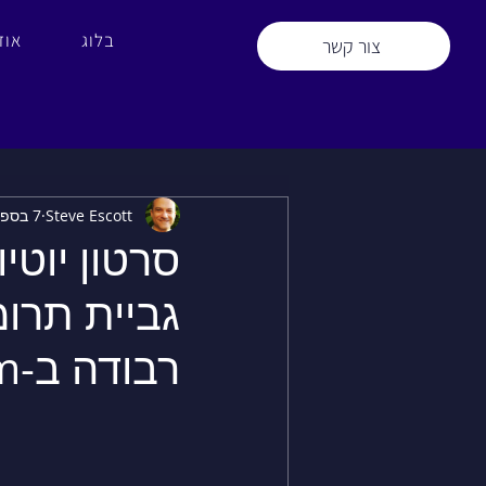
בלוג
אוד
צור קשר
Steve Escott
7 בספט׳ 2025
סרטון יוטי
גביית תרו
רבודה ב-monday.com!