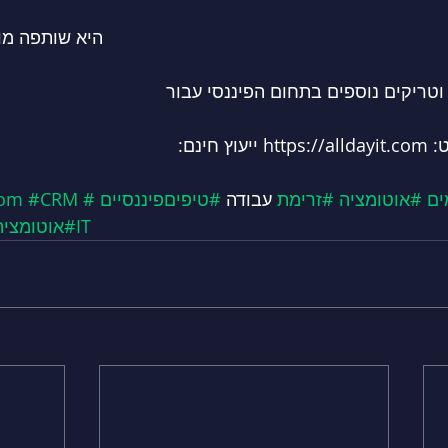
All Day IT היא שותפה מורשית 
טריקים נוספים בתחום הפיננסי עבור 
ינם: 
ים
#אוטומציה
#זרימת
 עבודה 
#טיפיםפיננסיים
#CRM
Com
#כלהיוםIT
#אוטומצי