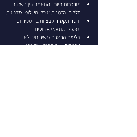
מורכבות חיוב
 - התאמה בין השכרת 
חללים, הזמנות אוכל ותשלומי סדנאות
חוסר תקשורת בצוות
 בין מכירות, 
תפעול ומתאמי אירועים
דליפת הכנסות
 משירותים לא 
מחויבים או תוספות שנשכחו
הפתרון
: פלטפורמת ניהול 
אירועים מקיפה
Show More
נבנה על ידי AllDayIT
- שותף מורשה של
monday.com עם 25+ שנות ניסיון
באוטומציה ואופטימיזציה של מערכות
פעולות ארגוניות.
Previous
Next